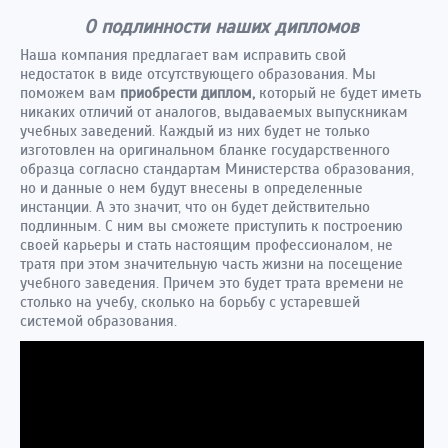
О подлинности наших дипломов
Наша компания предлагает вам исправить свой
недостаток в виде отсутствующего образования. Мы
поможем вам
приобрести диплом,
который не будет иметь
никаких отличий от аналогов, выдаваемых выпускникам
учебных заведений. Каждый из них будет не только
изготовлен на оригинальном бланке государственного
образца согласно стандартам Министерства образования,
но и данные о нем будут внесены в определенные
инстанции. А это значит, что он будет действительно
подлинным. С ним вы сможете приступить к построению
своей карьеры и стать настоящим профессионалом, не
тратя при этом значительную часть жизни на посещение
учебного заведения. Причем это будет трата времени не
столько на учебу, сколько на борьбу с устаревшей
системой образования.