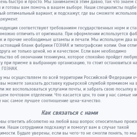
чень быстро и просто. Мы занимаемся этим давно, так что знаем 
 и готовы вам помочь в вашем выборе. Наши специалисты подбе
ый оптимальный вариант, и подскажут, где вы сможете использов
окумент.
одукция соответствуют требованиям государственных норм и ста
зможно отличить от оригинала. При оформлении используется фа
к и прочие необходимые штампы и печати. Мы используем два в
настоящий бланк фабрики ГОЗНАК и типографские копии. Они отл
 друга не только ценой, но и качеством. Если вам необходимо
льство об окончании техникума, которое спокойно пройдет любу
у при приеме в выбранную организацию, то стоит остановиться н
 ГОЗНАК.
у мы осуществляем по всей территории Российской Федерации о
 вы можете заказать доставку курьерской службой прямиком на
или же воспользоваться услугами почты, и забрать свою посылку в
ем почтовом отделении. Что касается цен, то они у нас самые н
у нас самое лучшее соотношение цена-качество.
Как связаться с нами
вы ответить абсолютно на любой ваш вопрос относительно произ
жи. Наши сотрудники подскажут и помогут вам в случае такой
имости. Будьте уверены, если вы чего-то не смогли понять, то мы