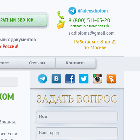
@alexsdiplom
8 (800) 511-65-20
БРАТНЫЙ ЗВОНОК
Бесплатно с номеров РФ
sx.diploms@gmail.com
ьных документов
Работаем с 8 до 21
 России!
по Москве
твет
Отзывы
Контакты
КОМ
бованы.
их. Если
тера в