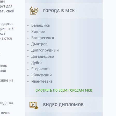
сам
рут для
ГОРОДА В МСК
ать свой
ндартов,
Балашиха
бричный
Видное
ида
Воскресенск
ичаются
Дмитров
ю
Долгопрудный
а
Домодедово
Дубна
чень
Егорьевск
 ваш
Жуковский
изкие на
Ивантеевка
СМОТРЕТЬ ПО ВСЕМ ГОРОДАМ МСК
водства
ВИДЕО ДИПЛОМОВ
 точно