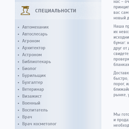
нас – о
принцип
СПЕЦИАЛЬНОСТИ
вас сам
новый д
Наша пр
Автомеханик
их нево
Автослесарь
исходни
Агроном
бумаг: 
Архитектор
друг от
свидете
Астроном
проверк
Библиотекарь
бланках
Биолог
Доставк
Бурильщик
быстро,
Бухгалтер
порог, 
Ветеринар
ближайш
рынке, 
Визажист
Военный
Воспитатель
Мы гото
Врач
и прода
Врач косметолог
необход