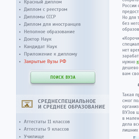
Красный диплом
России 
Диплом с реестром
предост
Дипломы СССР
Но для 
без нег
Диплом для иностранцев
образо
Неполное образование
«Корочк
Доктор Наук
специал
Кандидат Наук
нет вре
Приложение к диплому
зарабат
Закрытые Вузы РФ
нужно
к
дешево 
вам сво
ПОИСК ВУЗА
Такая п
СРЕДНЕСПЕЦИАЛЬНОЕ
смог по
И СРЕДНЕЕ ОБРАЗОВАНИЕ
организ
ВУЗов ш
в мален
Аттестаты 11 классов
дела вс
Аттестаты 9 классов
лишних 
Училище