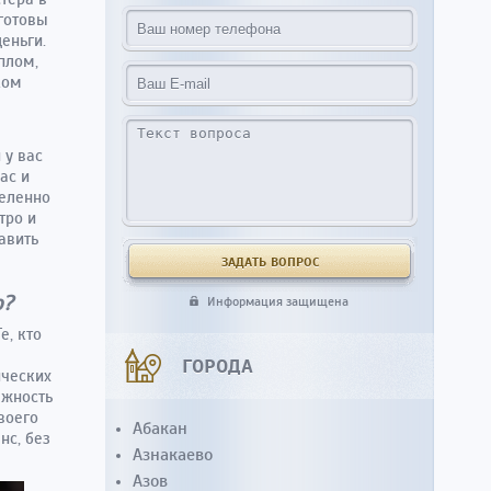
 готовы
еньги.
плом,
ком
 у вас
ас и
деленно
тро и
авить
ю?
Информация защищена
е, кто
ГОРОДА
ических
лжность
воего
Абакан
нс, без
Азнакаево
Азов