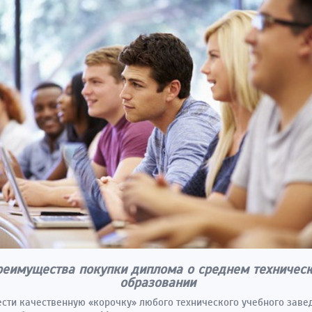
реимущества покупки диплома о среднем техничес
образовании
сти качественную «корочку» любого технического учебного заве