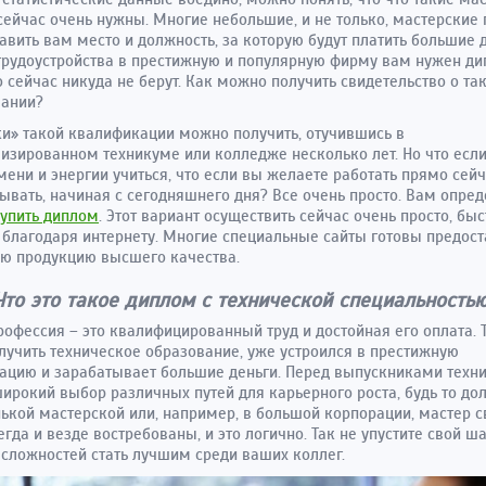
сейчас очень нужны. Многие небольшие, и не только, мастерские
авить вам место и должность, за которую будут платить большие д
трудоустройства в престижную и популярную фирму вам нужен ди
о сейчас никуда не берут. Как можно получить свидетельство о та
вании?
и» такой квалификации можно получить, отучившись в
изированном техникуме или колледже несколько лет. Но что если
мени и энергии учиться, что если вы желаете работать прямо сейч
ывать, начиная с сегодняшнего дня? Все очень просто. Вам опре
упить диплом
. Этот вариант осуществить сейчас очень просто, быс
благодаря интернету. Многие специальные сайты готовы предост
ю продукцию высшего качества.
Что это такое диплом с технической специальность
рофессия – это квалифицированный труд и достойная его оплата. Т
лучить техническое образование, уже устроился в престижную
ацию и зарабатывает большие деньги. Перед выпускниками техн
ирокий выбор различных путей для карьерного роста, будь то до
ькой мастерской или, например, в большой корпорации, мастер с
егда и везде востребованы, и это логично. Так не упустите свой ша
сложностей стать лучшим среди ваших коллег.